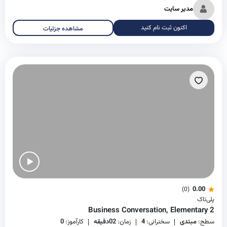
مدیر سایت
اکنون ثبت نام کنید
مشاهده جزئیات
0.00
(0)
پلی‌تاک
Business Conversation, Elementary 2
سطح:
مبتدی
سخنرانی:
4
زمان:
02دقیقه
کارآموز:
0